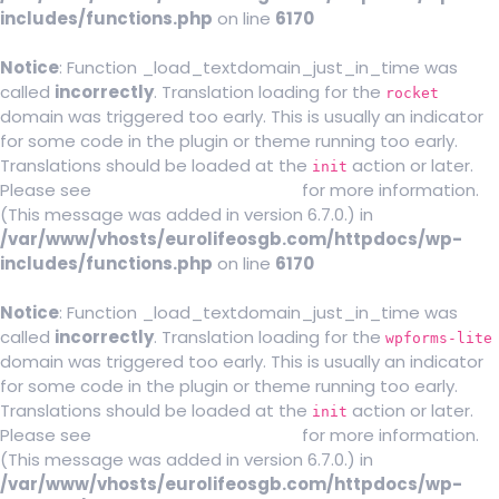
includes/functions.php
on line
6170
Notice
: Function _load_textdomain_just_in_time was
called
incorrectly
. Translation loading for the
rocket
domain was triggered too early. This is usually an indicator
for some code in the plugin or theme running too early.
Translations should be loaded at the
action or later.
init
Please see
Debugging in WordPress
for more information.
(This message was added in version 6.7.0.) in
/var/www/vhosts/eurolifeosgb.com/httpdocs/wp-
includes/functions.php
on line
6170
Notice
: Function _load_textdomain_just_in_time was
called
incorrectly
. Translation loading for the
wpforms-lite
domain was triggered too early. This is usually an indicator
for some code in the plugin or theme running too early.
Translations should be loaded at the
action or later.
init
Please see
Debugging in WordPress
for more information.
(This message was added in version 6.7.0.) in
/var/www/vhosts/eurolifeosgb.com/httpdocs/wp-