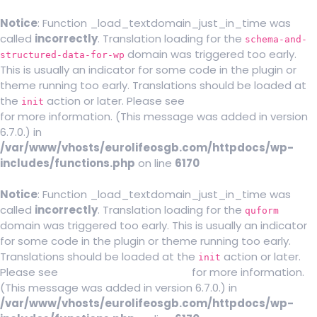
Notice
: Function _load_textdomain_just_in_time was
called
incorrectly
. Translation loading for the
schema-and-
domain was triggered too early.
structured-data-for-wp
This is usually an indicator for some code in the plugin or
theme running too early. Translations should be loaded at
the
action or later. Please see
Debugging in WordPress
init
for more information. (This message was added in version
6.7.0.) in
/var/www/vhosts/eurolifeosgb.com/httpdocs/wp-
includes/functions.php
on line
6170
Notice
: Function _load_textdomain_just_in_time was
called
incorrectly
. Translation loading for the
quform
domain was triggered too early. This is usually an indicator
for some code in the plugin or theme running too early.
Translations should be loaded at the
action or later.
init
Please see
Debugging in WordPress
for more information.
(This message was added in version 6.7.0.) in
/var/www/vhosts/eurolifeosgb.com/httpdocs/wp-