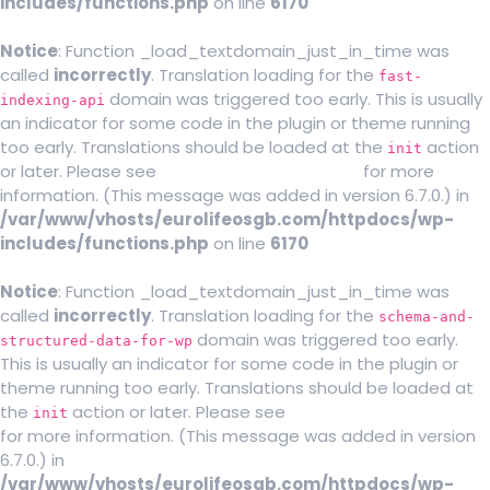
includes/functions.php
on line
6170
Notice
: Function _load_textdomain_just_in_time was
called
incorrectly
. Translation loading for the
fast-
domain was triggered too early. This is usually
indexing-api
an indicator for some code in the plugin or theme running
too early. Translations should be loaded at the
action
init
or later. Please see
Debugging in WordPress
for more
information. (This message was added in version 6.7.0.) in
/var/www/vhosts/eurolifeosgb.com/httpdocs/wp-
includes/functions.php
on line
6170
Notice
: Function _load_textdomain_just_in_time was
called
incorrectly
. Translation loading for the
schema-and-
domain was triggered too early.
structured-data-for-wp
This is usually an indicator for some code in the plugin or
theme running too early. Translations should be loaded at
the
action or later. Please see
Debugging in WordPress
init
for more information. (This message was added in version
6.7.0.) in
/var/www/vhosts/eurolifeosgb.com/httpdocs/wp-