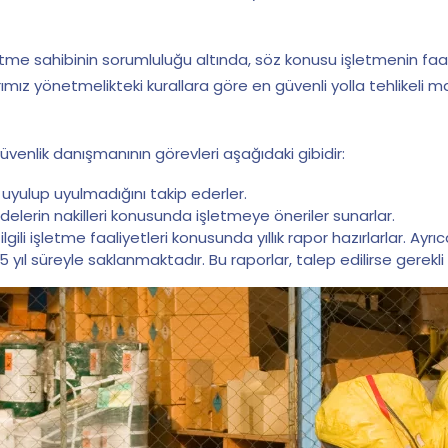
e sahibinin sorumluluğu altında, söz konusu işletmenin faaliy
mız yönetmelikteki kurallara göre en güvenli yolla tehlikeli 
 güvenlik danışmanının görevleri aşağıdaki gibidir:
a uyulup uyulmadığını takip ederler.
lerin nakilleri konusunda işletmeye öneriler sunarlar.
gili işletme faaliyetleri konusunda yıllık rapor hazırlarlar. Ayr
ar 5 yıl süreyle saklanmaktadır. Bu raporlar, talep edilirse gerekl