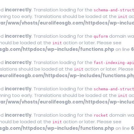
ed
incorrectly
. Translation loading for the
schema-and-struc
nning too early. Translations should be loaded at the
ac
init
var/www/vhosts/eurolifeosgb.com/httpdocs/wp-includ
ed
incorrectly
. Translation loading for the
domain was 
quform
 should be loaded at the
action or later. Please see
Debu
init
osgb.com/httpdocs/wp-includes/functions.php
on line
6
ed
incorrectly
. Translation loading for the
fast-indexing-ap
nslations should be loaded at the
action or later. Pleas
init
eurolifeosgb.com/httpdocs/wp-includes/functions.ph
ed
incorrectly
. Translation loading for the
schema-and-struc
nning too early. Translations should be loaded at the
ac
init
var/www/vhosts/eurolifeosgb.com/httpdocs/wp-includ
ed
incorrectly
. Translation loading for the
domain was 
rocket
 should be loaded at the
action or later. Please see
Debu
init
osgb.com/httpdocs/wp-includes/functions.php
on line
6