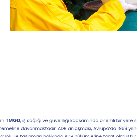
len
TMGD
, iş sağlığı ve güvenliği kapsamında önemli bir yere sah
temeline dayanmaktadır. ADR anlaşması, Avrupa’da 1968 yılında
rayolu ile taşınması hakkında ADR hükümlerine taraf olmuştur.