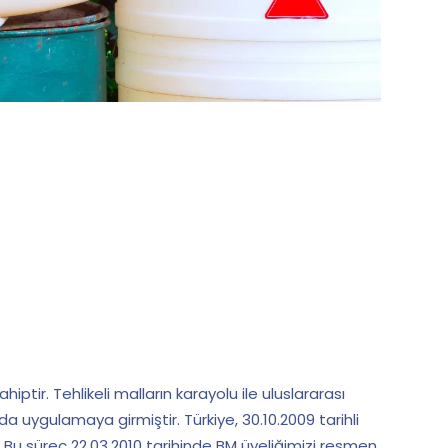
iptir. Tehlikeli malların karayolu ile uluslararası
 uygulamaya girmiştir. Türkiye, 30.10.2009 tarihli
 Bu süreç 22.03.2010 tarihinde BM üyeliğimizi resmen