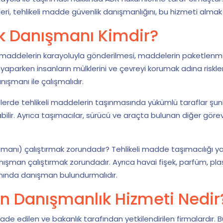
ri, tehlikeli madde güvenlik danışmanlığını, bu hizmeti almak
ik Danışmanı Kimdir?
eli maddelerin karayoluyla gönderilmesi, maddelerin paketlenme
i yaparken insanların mülklerini ve çevreyi korumak adına riskler
şmanı ile çalışmalıdır.
rde tehlikeli maddelerin taşınmasında yükümlü taraflar şunl
lir. Ayrıca taşımacılar, sürücü ve araçta bulunan diğer görevlil
anı) çalıştırmak zorundadır? Tehlikeli madde taşımacılığı yapan 
danışman çalıştırmak zorundadır. Ayrıca havai fişek, parfüm, plas
nda danışman bulundurmalıdır.
en Danışmanlık Hizmeti Nedir
fade edilen ve bakanlık tarafından yetkilendirilen firmalardır.