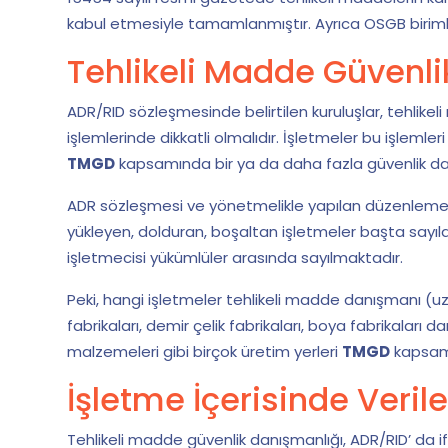
kabul etmesiyle tamamlanmıştır. Ayrıca OSGB birimle
Tehlikeli Madde Güvenl
ADR/RID sözleşmesinde belirtilen kuruluşlar, tehlik
işlemlerinde dikkatli olmalıdır. İşletmeler bu işlemler
TMGD
kapsamında bir ya da daha fazla güvenlik danı
ADR sözleşmesi ve yönetmelikle yapılan düzenlemele
yükleyen, dolduran, boşaltan işletmeler başta sayılabi
işletmecisi yükümlüler arasında sayılmaktadır.
Peki, hangi işletmeler tehlikeli madde danışmanı (uzm
fabrikaları, demir çelik fabrikaları, boya fabrikaları 
malzemeleri gibi birçok üretim yerleri
TMGD
kapsamı
İşletme İçerisinde Veril
Tehlikeli madde güvenlik danışmanlığı, ADR/RID’ da i