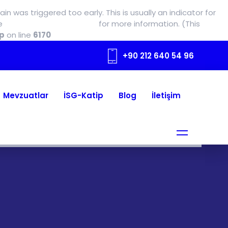
n was triggered too early. This is usually an indicator for
ee
Debugging in WordPress
for more information. (This
p
on line
6170
+90 212 640 54 96
Mevzuatlar
İSG-Katip
Blog
İletişim