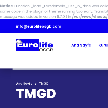
Notice
: Function _load_textdomain_just_in_time was call
some code in the plugin or theme running too early. Transl
message was added in version 6.7.0.) in
/var/www/vhosts/
info@eurolifeosgb.com
Ana Sayfa
Kuru
Ana Sayfa
TMGD
TMGD