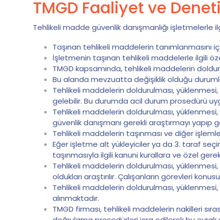
TMGD Faaliyet ve Deneti
Tehlikeli madde güvenlik danışmanlığı işletmelerle il
Taşınan tehlikeli maddelerin tanımlanmasını iç
İşletmenin taşınan tehlikeli maddelerle ilgili öze
TMGD kapsamında, tehlikeli maddelerin doldurm
Bu alanda mevzuatta değişiklik olduğu durumlarda
Tehlikeli maddelerin doldurulması, yüklenmesi,
gelebilir. Bu durumda acil durum prosedürü uyg
Tehlikeli maddelerin doldurulması, yüklenmesi, 
güvenlik danışmanı gerekli araştırmayı yapıp g
Tehlikeli maddelerin taşınması ve diğer işlemleri
Eğer işletme alt yükleyiciler ya da 3. taraf seçimi
taşınmasıyla ilgili kanuni kurallara ve özel ger
Tehlikeli maddelerin doldurulması, yüklenmesi,
oldukları araştırılır. Çalışanların görevleri konu
Tehlikeli maddelerin doldurulması, yüklenmesi, ta
alınmaktadır.
TMGD firması, tehlikeli maddelerin nakilleri sı
doğrulama prosedürleri icra edilerek bu evrak