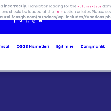
ed
incorrectly
. Translation loading for the
domai
wpforms-lite
ations should be loaded at the
action or later. Please s
init
eurolifeosgb.com/httpdocs/wp-includes/functions.ph
msal
OSGB Hizmetleri
Eğitimler
Danışmanlık