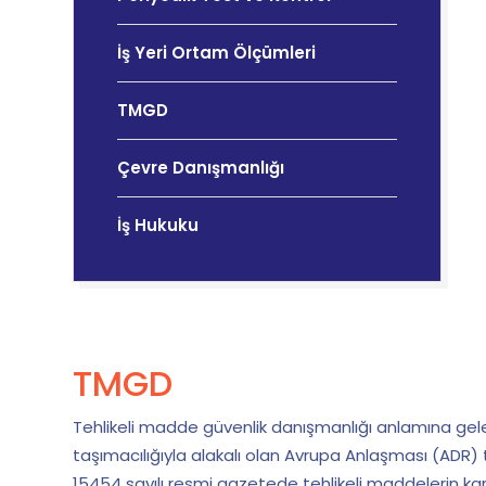
İş Yeri Ortam Ölçümleri
TMGD
Çevre Danışmanlığı
İş Hukuku
TMGD
Tehlikeli madde güvenlik danışmanlığı anlamına ge
taşımacılığıyla alakalı olan Avrupa Anlaşması (ADR) 
15454 sayılı resmi gazetede tehlikeli maddelerin ka