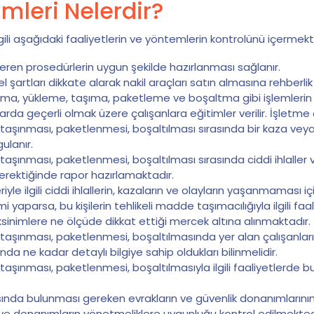
mleri Nelerdir?
gili aşağıdaki faaliyetlerin ve yöntemlerin kontrolünü içermekt
eren prosedürlerin uygun şekilde hazırlanması sağlanır.
l şartları dikkate alarak nakil araçları satın almasına rehberlik e
a, yükleme, taşıma, paketleme ve boşaltma gibi işlemlerin ko
 geçerli olmak üzere çalışanlara eğitimler verilir. İşletme çal
 taşınması, paketlenmesi, boşaltılması sırasında bir kaza ve
ulanır.
taşınması, paketlenmesi, boşaltılması sırasında ciddi ihlalle
erektiğinde rapor hazırlamaktadır.
yle ilgili ciddi ihlallerin, kazaların ve olayların yaşanmaması 
 yaparsa, bu kişilerin tehlikeli madde taşımacılığıyla ilgili faali
eksinimlere ne ölçüde dikkat ettiği mercek altına alınmaktadır.
 taşınması, paketlenmesi, boşaltılmasında yer alan çalışanları
sunda ne kadar detaylı bilgiye sahip oldukları bilinmelidir.
şınması, paketlenmesi, boşaltılmasıyla ilgili faaliyetlerde bulun
rasında bulunması gereken evrakların ve güvenlik donanımların
 ve donanımların yönetmeliklere uygunluğu kontrol edilmekted