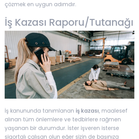
çözmek en uygun adımdır.
İş Kazası Raporu/Tutanağı
İş kanununda tanımlanan
iş kazası
, maalesef
alınan tüm önlemlere ve tedbirlere rağmen
yaşanan bir durumdur. İster işveren isterse
sigortalı çalışan olun eğer sizin de başınıza