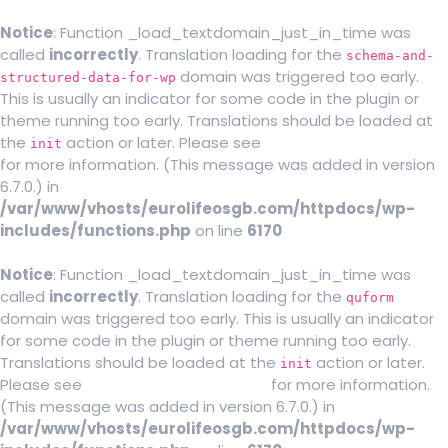
Notice
: Function _load_textdomain_just_in_time was
called
incorrectly
. Translation loading for the
schema-and-
domain was triggered too early.
structured-data-for-wp
This is usually an indicator for some code in the plugin or
theme running too early. Translations should be loaded at
the
action or later. Please see
Debugging in WordPress
init
for more information. (This message was added in version
6.7.0.) in
/var/www/vhosts/eurolifeosgb.com/httpdocs/wp-
includes/functions.php
on line
6170
Notice
: Function _load_textdomain_just_in_time was
called
incorrectly
. Translation loading for the
quform
domain was triggered too early. This is usually an indicator
for some code in the plugin or theme running too early.
Translations should be loaded at the
action or later.
init
Please see
Debugging in WordPress
for more information.
(This message was added in version 6.7.0.) in
/var/www/vhosts/eurolifeosgb.com/httpdocs/wp-